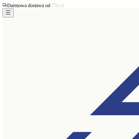
Darmowa dostawa od
750
zł