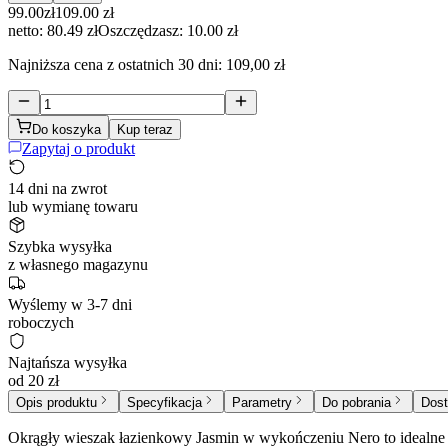
99.00
zł
109.00
zł
netto: 80.49 zł
Oszczędzasz:
10.00
zł
Najniższa cena z ostatnich 30 dni:
109,00 zł
Do koszyka
Kup teraz
Zapytaj o produkt
14 dni na zwrot
lub wymianę towaru
Szybka wysyłka
z własnego magazynu
Wyślemy w 3-7 dni
roboczych
Najtańsza wysyłka
od 20 zł
Opis produktu
Specyfikacja
Parametry
Do pobrania
Dost
Okrągły wieszak łazienkowy Jasmin w wykończeniu Nero to idealne p