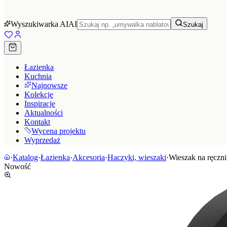
Wyszukiwarka AI
AI
Szukaj
Łazienka
Kuchnia
Najnowsze
Kolekcje
Inspiracje
Aktualności
Kontakt
Wycena projektu
Wyprzedaż
·
Katalog
·
Łazienka
·
Akcesoria
·
Haczyki, wieszaki
·
Wieszak na ręczni
Nowość