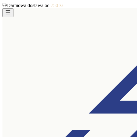
Darmowa dostawa od
750
zł