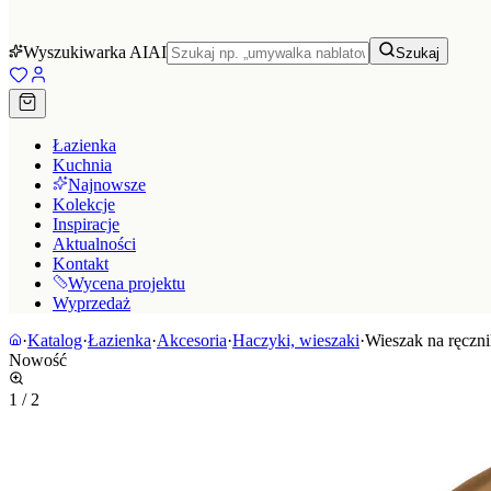
Wyszukiwarka AI
AI
Szukaj
Łazienka
Kuchnia
Najnowsze
Kolekcje
Inspiracje
Aktualności
Kontakt
Wycena projektu
Wyprzedaż
·
Katalog
·
Łazienka
·
Akcesoria
·
Haczyki, wieszaki
·
Wieszak na ręczni
Nowość
1
/
2