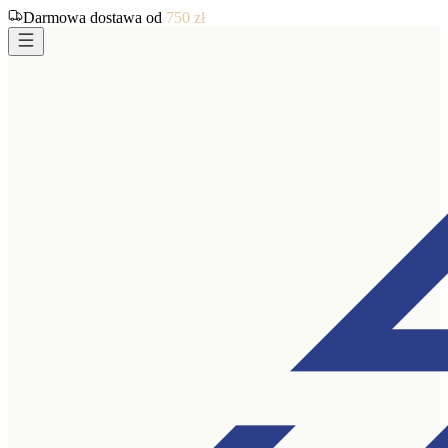
Darmowa dostawa od
750
zł