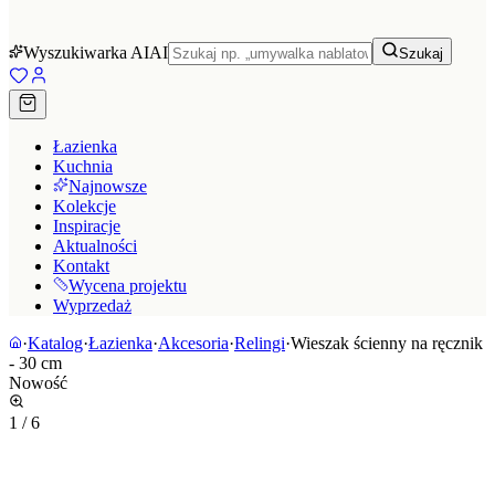
Wyszukiwarka AI
AI
Szukaj
Łazienka
Kuchnia
Najnowsze
Kolekcje
Inspiracje
Aktualności
Kontakt
Wycena projektu
Wyprzedaż
·
Katalog
·
Łazienka
·
Akcesoria
·
Relingi
·
Wieszak ścienny na ręcznik
- 30 cm
Nowość
1
/
6