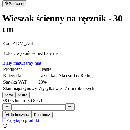
Porównaj
Wieszak ścienny na ręcznik - 30
cm
Kod:
ADM_A611
Kolor / wykończenie:
Biały mat
Biały mat
Czarny mat
Producent
Deante
Kategoria
Łazienka / Akcesoria / Relingi
Stawka VAT
23
%
Stan magazynowy
Wysyłka w 3–7 dni roboczych
netto
brutto
38.00
zł
netto: 30.89 zł
Do koszyka
Kup teraz
Zapytaj o produkt