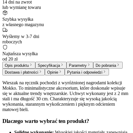
14 dni na zwrot
lub wymianę towaru
Szybka wysyłka
z własnego magazynu
Wyślemy w 3-7 dni
roboczych
Najtańsza wysyłka
od 20 zł
Opis produktu
Specyfikacja
Parametry
Do pobrania
Dostawa i płatności
Opinie
Pytania i odpowiedzi
Wieszak na ręcznik pochodzi z wyróżnionej nagrodami kolekcji
Mokko. To minimalistyczne akcesorium, które doskonale wpisuje
się w aktualne trendy wnętrzarskie. Uchwyt wykonany jest z 2 mm
stali i ma długość 30 cm. Charakteryzuje się wysoką jakością
wykonania, starannym wykończeniem i pięknym odcieniem
matowej bieli.
Dlaczego warto wybrać ten produkt?
Solidne wykonanie:
Wysokiej jakości materiały zapewniają