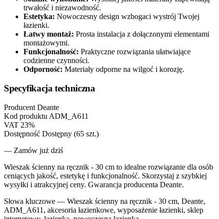
trwałość i niezawodność.
Estetyka:
Nowoczesny design wzbogaci wystrój Twojej
łazienki.
Łatwy montaż:
Prosta instalacja z dołączonymi elementami
montażowymi.
Funkcjonalność:
Praktyczne rozwiązania ułatwiające
codzienne czynności.
Odporność:
Materiały odporne na wilgoć i korozję.
Specyfikacja techniczna
Producent
Deante
Kod produktu
ADM_A611
VAT
23%
Dostępność
Dostępny (65 szt.)
— Zamów już dziś
Wieszak ścienny na ręcznik - 30 cm to idealne rozwiązanie dla osób
ceniących jakość, estetykę i funkcjonalność. Skorzystaj z szybkiej
wysyłki i atrakcyjnej ceny. Gwarancja producenta Deante.
Słowa kluczowe —
Wieszak ścienny na ręcznik - 30 cm, Deante,
ADM_A611, akcesoria łazienkowe, wyposażenie łazienki, sklep
internetowy, łazienka, nowoczesna łazienka