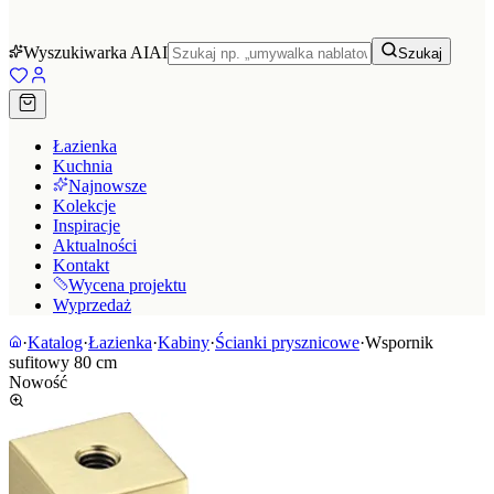
Wyszukiwarka AI
AI
Szukaj
Łazienka
Kuchnia
Najnowsze
Kolekcje
Inspiracje
Aktualności
Kontakt
Wycena projektu
Wyprzedaż
·
Katalog
·
Łazienka
·
Kabiny
·
Ścianki prysznicowe
·
Wspornik
sufitowy 80 cm
Nowość