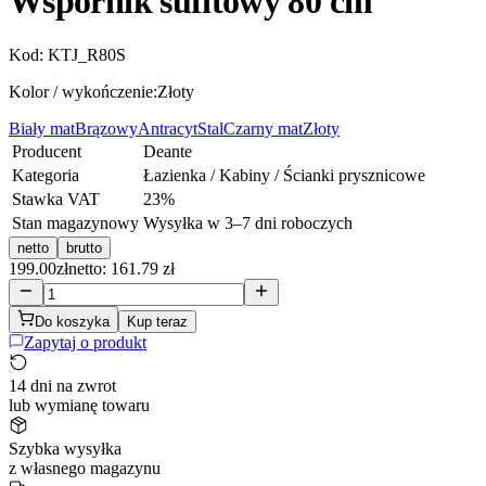
Wspornik sufitowy 80 cm
Kod:
KTJ_R80S
Kolor / wykończenie:
Złoty
Biały mat
Brązowy
Antracyt
Stal
Czarny mat
Złoty
Producent
Deante
Kategoria
Łazienka / Kabiny / Ścianki prysznicowe
Stawka VAT
23
%
Stan magazynowy
Wysyłka w 3–7 dni roboczych
netto
brutto
199.00
zł
netto: 161.79 zł
Do koszyka
Kup teraz
Zapytaj o produkt
14 dni na zwrot
lub wymianę towaru
Szybka wysyłka
z własnego magazynu