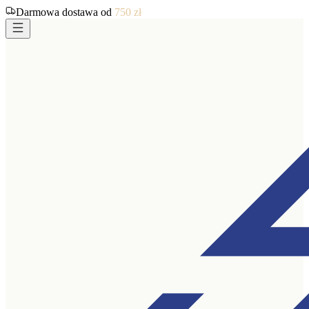
Darmowa dostawa od
750
zł