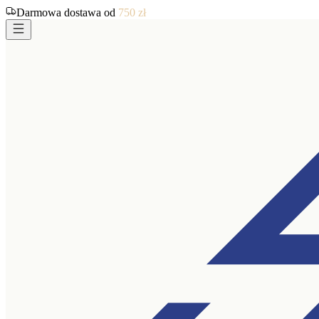
Darmowa dostawa od
750
zł