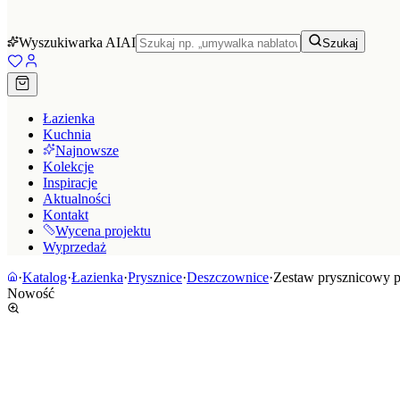
Wyszukiwarka AI
AI
Szukaj
Łazienka
Kuchnia
Najnowsze
Kolekcje
Inspiracje
Aktualności
Kontakt
Wycena projektu
Wyprzedaż
·
Katalog
·
Łazienka
·
Prysznice
·
Deszczownice
·
Zestaw prysznicowy 
Nowość