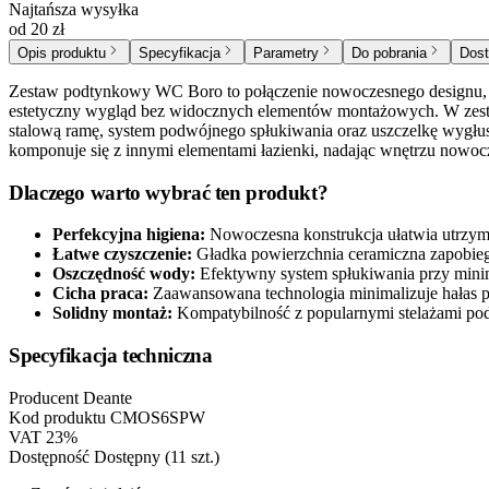
Najtańsza wysyłka
od 20 zł
Opis produktu
Specyfikacja
Parametry
Do pobrania
Dost
Zestaw podtynkowy WC Boro to połączenie nowoczesnego designu, fu
estetyczny wygląd bez widocznych elementów montażowych. W zesta
stalową ramę, system podwójnego spłukiwania oraz uszczelkę wygłusz
komponuje się z innymi elementami łazienki, nadając wnętrzu nowocz
Dlaczego warto wybrać ten produkt?
Perfekcyjna higiena:
Nowoczesna konstrukcja ułatwia utrzyma
Łatwe czyszczenie:
Gładka powierzchnia ceramiczna zapobiega
Oszczędność wody:
Efektywny system spłukiwania przy min
Cicha praca:
Zaawansowana technologia minimalizuje hałas 
Solidny montaż:
Kompatybilność z popularnymi stelażami p
Specyfikacja techniczna
Producent
Deante
Kod produktu
CMOS6SPW
VAT
23%
Dostępność
Dostępny (11 szt.)