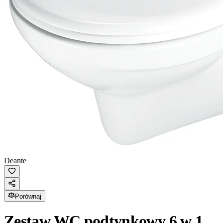
Deante
Porównaj
Zestaw WC podtynkowy 6 w 1