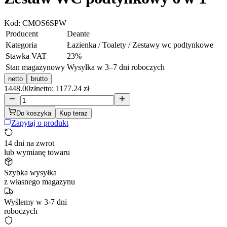
Kod:
CMOS6SPW
Producent
Deante
Kategoria
Łazienka / Toalety / Zestawy wc podtynkowe
Stawka VAT
23
%
Stan magazynowy
Wysyłka w 3–7 dni roboczych
netto
brutto
1448.00
zł
netto: 1177.24 zł
Do koszyka
Kup teraz
Zapytaj o produkt
14 dni na zwrot
lub wymianę towaru
Szybka wysyłka
z własnego magazynu
Wyślemy w 3-7 dni
roboczych