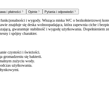
awa i płatności
Opinie
Pytania i odpowiedzi
nkcjonalności i wygody. Wisząca miska WC o bezkołnierzowej konstr
wie znajduje się deska wolnoopadająca, która zapewnia ciche i bez
ającą, gwarantuje stabilność i wygodę użytkowania. Dopełnieniem zesta
esny i spójny charakter.
nie czystości i świeżości.
 gromadzeniu się bakterii.
imalnym zużyciu wody.
podczas użytkowania.
odtynkowymi.