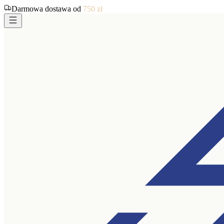
Darmowa dostawa od
750
zł