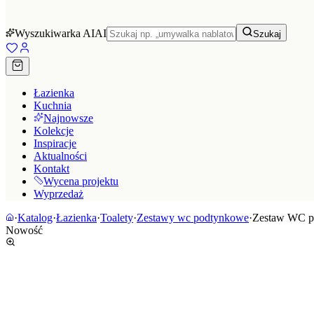
Wyszukiwarka AI
AI
Szukaj
Łazienka
Kuchnia
Najnowsze
Kolekcje
Inspiracje
Aktualności
Kontakt
Wycena projektu
Wyprzedaż
·
Katalog
·
Łazienka
·
Toalety
·
Zestawy wc podtynkowe
·
Zestaw WC p
Nowość