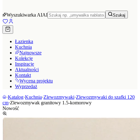
Wyszukiwarka AI
AI
Szukaj
Łazienka
Kuchnia
Najnowsze
Kolekcje
Inspiracje
Aktualności
Kontakt
Wycena projektu
Wyprzedaż
·
Katalog
·
Kuchnia
·
Zlewozmywaki
·
Zlewozmywaki do szafki 120
cm
·
Zlewozmywak granitowy 1.5-komorowy
Nowość