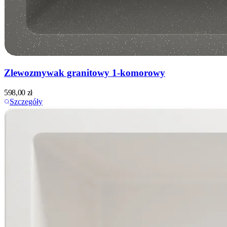
Zlewozmywak granitowy 1-komorowy
598,00
zł
Szczegóły