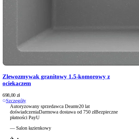
Zlewozmywak granitowy 1.5-komorowy z
ociekaczem
698,00
zł
Szczegóły
Autoryzowany sprzedawca Deante
20 lat
doświadczenia
Darmowa dostawa od 750 zł
Bezpieczne
płatności PayU
— Salon łazienkowy