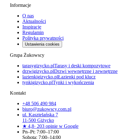
Informacje
O nas
Aktualności
Inspiracje
Regulamin
Polityka prywatności
Ustawienia cookies
Grupa Żukowscy
tarasygizycko.pl
Tarasy i deski kompozytowe
drzwigizycko.pl
Drzwi wewnętrzne i zewnętrzne
lazienkigizycko.pl
Łazienki pod klucz
tynkigizycko.pl
Tynki i wykończenia
Kontakt
+48 506 490 984
biuro@zukowscy.com.pl
ul.
Kasztelańska 7
11-500
Giżycko
★
4,8
·
203
opinie w Google
Pn–Pt: 7:00–17:00
Sobota: 7:00–14:00