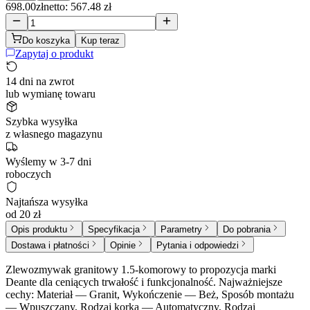
698.00
zł
netto: 567.48 zł
Do koszyka
Kup teraz
Zapytaj o produkt
14 dni na zwrot
lub wymianę towaru
Szybka wysyłka
z własnego magazynu
Wyślemy w 3-7 dni
roboczych
Najtańsza wysyłka
od 20 zł
Opis produktu
Specyfikacja
Parametry
Do pobrania
Dostawa i płatności
Opinie
Pytania i odpowiedzi
Zlewozmywak granitowy 1.5-komorowy to propozycja marki
Deante dla ceniących trwałość i funkcjonalność. Najważniejsze
cechy: Materiał — Granit, Wykończenie — Beż, Sposób montażu
— Wpuszczany, Rodzaj korka — Automatyczny, Rodzaj