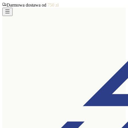
Darmowa dostawa od
750
zł