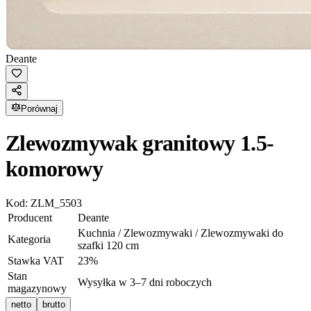
Deante
Porównaj
Zlewozmywak granitowy 1.5-
komorowy
Kod:
ZLM_5503
Producent
Deante
Kuchnia / Zlewozmywaki / Zlewozmywaki do
Kategoria
szafki 120 cm
Stawka VAT
23
%
Stan
Wysyłka w 3–7 dni roboczych
magazynowy
netto
brutto