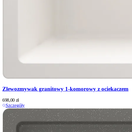
Zlewozmywak granitowy 1-komorowy z ociekaczem
698,00
zł
Szczegóły