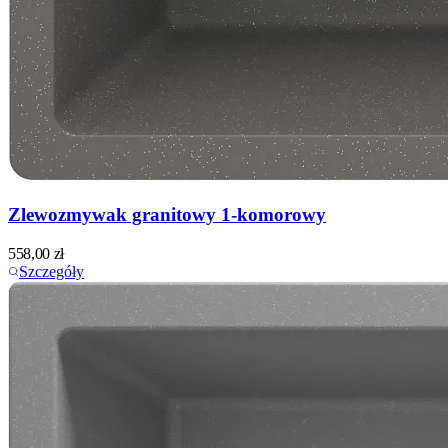
Zlewozmywak granitowy 1-komorowy
558,00
zł
Szczegóły