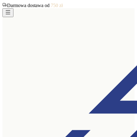
Darmowa dostawa od
750
zł