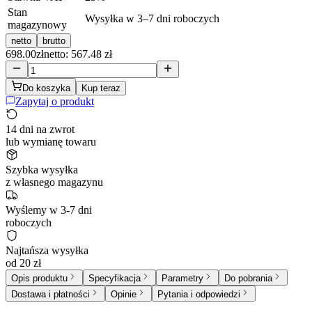
Stan
Wysyłka w 3–7 dni roboczych
magazynowy
netto
brutto
698.00
zł
netto: 567.48 zł
Do koszyka
Kup teraz
Zapytaj o produkt
14 dni na zwrot
lub wymianę towaru
Szybka wysyłka
z własnego magazynu
Wyślemy w 3-7 dni
roboczych
Najtańsza wysyłka
od 20 zł
Opis produktu
Specyfikacja
Parametry
Do pobrania
Dostawa i płatności
Opinie
Pytania i odpowiedzi