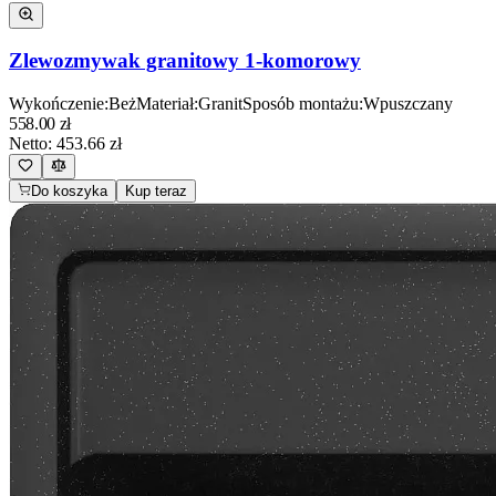
Zlewozmywak granitowy 1-komorowy
Wykończenie
:
Beż
Materiał
:
Granit
Sposób montażu
:
Wpuszczany
558.00
zł
Netto:
453.66
zł
Do koszyka
Kup teraz