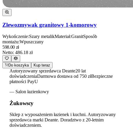
Zlewozmywak granitowy 1-komorowy
Wykończenie
:
Szary metalik
Materiał
:
Granit
Sposób
montażu
:
Wpuszczany
598.00
zł
Netto:
486.18
zł
Do koszyka
Kup teraz
Autoryzowany sprzedawca Deante
20 lat
doświadczenia
Darmowa dostawa od 750 zł
Bezpieczne
płatności PayU
— Salon łazienkowy
Żukowscy
Sklep z wyposażeniem łazienek i kuchni. Autoryzowany
sprzedawca marki Deante. Doradztwo z 20-letnim
doświadczeniem.