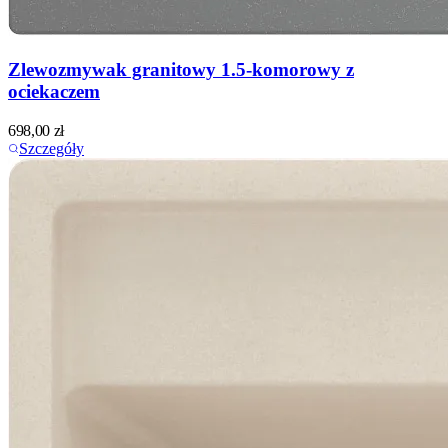
Zlewozmywak granitowy 1.5-komorowy z
ociekaczem
698,00
zł
Szczegóły