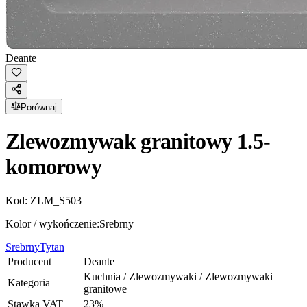
Deante
Porównaj
Zlewozmywak granitowy 1.5-
komorowy
Kod:
ZLM_S503
Kolor / wykończenie:
Srebrny
Srebrny
Tytan
Producent
Deante
Kuchnia / Zlewozmywaki / Zlewozmywaki
Kategoria
granitowe
Stawka VAT
23
%