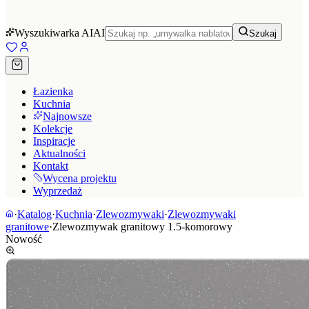
Wyszukiwarka AI
AI
Szukaj
Łazienka
Kuchnia
Najnowsze
Kolekcje
Inspiracje
Aktualności
Kontakt
Wycena projektu
Wyprzedaż
·
Katalog
·
Kuchnia
·
Zlewozmywaki
·
Zlewozmywaki
granitowe
·
Zlewozmywak granitowy 1.5-komorowy
Nowość