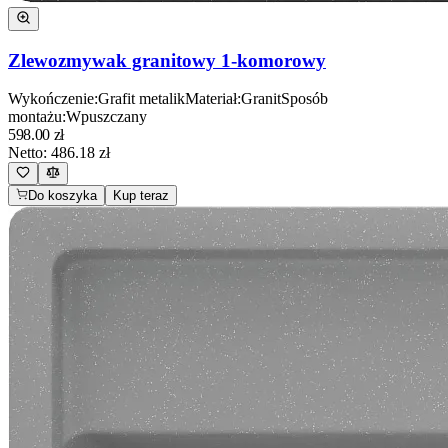
Zlewozmywak granitowy 1-komorowy
Wykończenie
:
Grafit metalik
Materiał
:
Granit
Sposób
montażu
:
Wpuszczany
598.00
zł
Netto:
486.18
zł
Do koszyka
Kup teraz