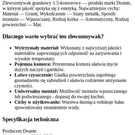
Zlewozmywak granitowy 1.5-komorowy — produkt marki Deante,
w którym jakość spotyka się z estetyką. Najważniejsze cechy:
Materiał — Granit, Wykończenie — Szary metalik, Sposób
montażu — Wpuszczany, Rodzaj korka — Automatyczny, Rodzaj
powierzchni — Mat.
Dlaczego warto wybrać ten zlewozmywak?
Wytrzymały materiał:
Wykonany z najwyższej jakości
materiałów zapewniających odporność na zarysowania i
wysokie temperatury.
Pojemna komora:
Przestronna komora ułatwia mycie
dużych naczyń i garnków.
Łatwe czyszczenie:
Gładka powierzchnia zapobiega
gromadzeniu się zabrudzeń i ułatwia codzienne utrzymanie
czystości.
Uniwersalny montaż:
Możliwość montażu wpuszczanego
lub podwieszanego - dopasuj do swojej kuchni.
Cichy w użytkowaniu:
Warstwa tłumiąca redukuje hałas
spowodowany strumieniem wody.
Specyfikacja techniczna
Producent
Deante