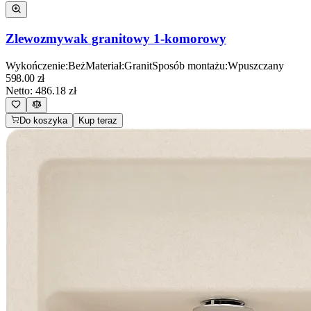
Zlewozmywak granitowy 1-komorowy
Wykończenie
:
Beż
Materiał
:
Granit
Sposób montażu
:
Wpuszczany
598.00
zł
Netto:
486.18
zł
Do koszyka
Kup teraz