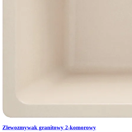
Zlewozmywak granitowy 2-komorowy