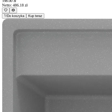
598.00
zł
Netto:
486.18
zł
Do koszyka
Kup teraz