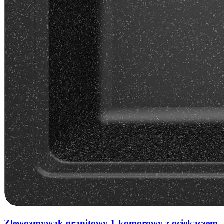
Zlewozmywak granitowy 1-komorowy z ociekaczem