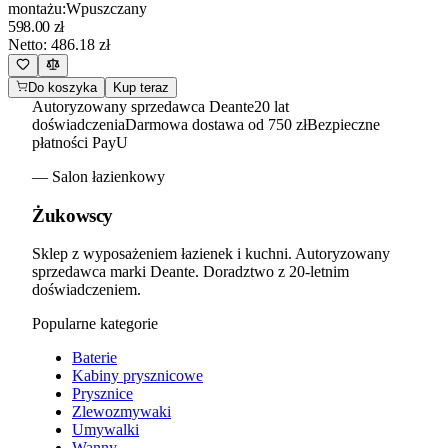
montażu
:
Wpuszczany
598.00
zł
Netto:
486.18
zł
Do koszyka
Kup teraz
Autoryzowany sprzedawca Deante
20 lat
doświadczenia
Darmowa dostawa od 750 zł
Bezpieczne
płatności PayU
— Salon łazienkowy
Żukowscy
Sklep z wyposażeniem łazienek i kuchni. Autoryzowany
sprzedawca marki Deante. Doradztwo z 20-letnim
doświadczeniem.
Popularne kategorie
Baterie
Kabiny prysznicowe
Prysznice
Zlewozmywaki
Umywalki
Wanny