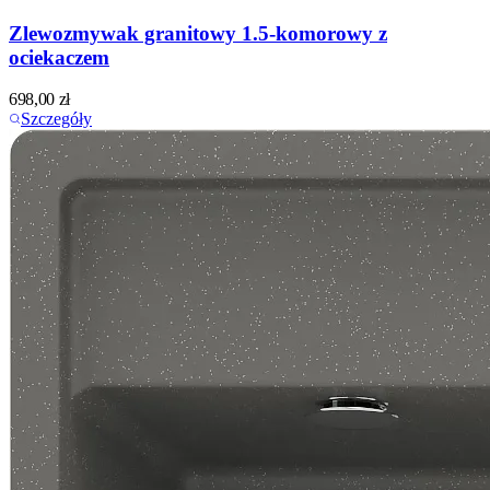
Zlewozmywak granitowy 1.5-komorowy z
ociekaczem
698,00
zł
Szczegóły