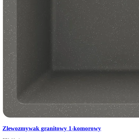
Zlewozmywak granitowy 1-komorowy