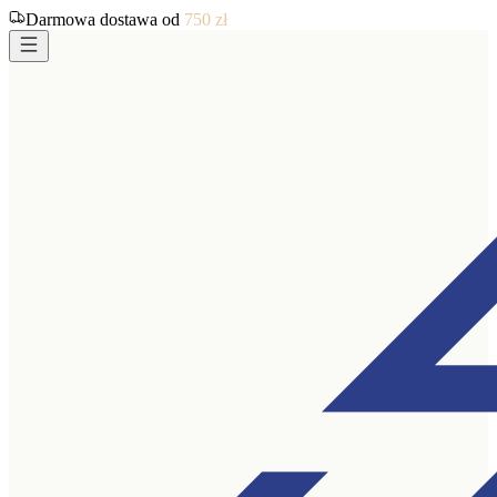
Darmowa dostawa od
750
zł