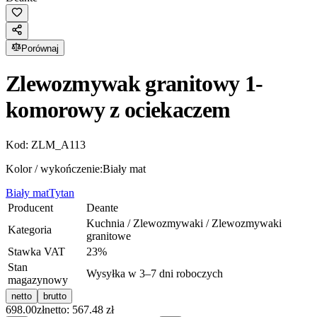
Porównaj
Zlewozmywak granitowy 1-
komorowy z ociekaczem
Kod:
ZLM_A113
Kolor / wykończenie:
Biały mat
Biały mat
Tytan
Producent
Deante
Kuchnia / Zlewozmywaki / Zlewozmywaki
Kategoria
granitowe
Stawka VAT
23
%
Stan
Wysyłka w 3–7 dni roboczych
magazynowy
netto
brutto
698.00
zł
netto: 567.48 zł