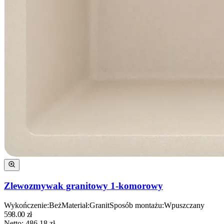
Zlewozmywak granitowy 1-komorowy
Wykończenie
:
Beż
Materiał
:
Granit
Sposób montażu
:
Wpuszczany
598.00
zł
Netto:
486.18
zł