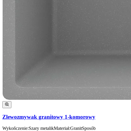
Zlewozmywak granitowy 1-komorowy
Wykończenie
:
Szary metalik
Materiał
:
Granit
Sposób