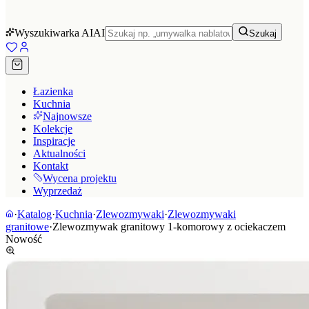
Wyszukiwarka AI
AI
Szukaj
Łazienka
Kuchnia
Najnowsze
Kolekcje
Inspiracje
Aktualności
Kontakt
Wycena projektu
Wyprzedaż
·
Katalog
·
Kuchnia
·
Zlewozmywaki
·
Zlewozmywaki
granitowe
·
Zlewozmywak granitowy 1-komorowy z ociekaczem
Nowość