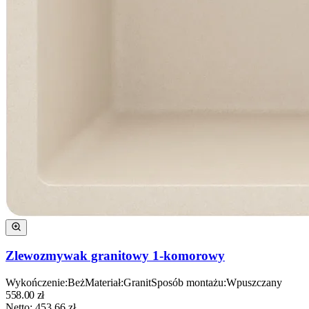
Zlewozmywak granitowy 1-komorowy
Wykończenie
:
Beż
Materiał
:
Granit
Sposób montażu
:
Wpuszczany
558.00
zł
Netto:
453.66
zł