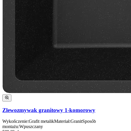
Zlewozmywak granitowy 1-komorowy
Wykończenie
:
Grafit metalik
Materiał
:
Granit
Sposób
montażu
:
Wpuszczany