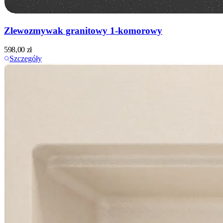
Zlewozmywak granitowy 1-komorowy
598,00
zł
Szczegóły