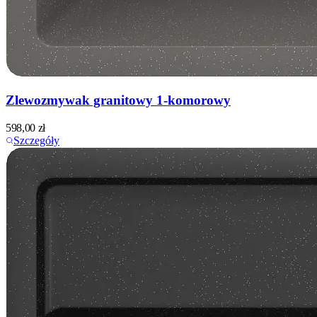
Zlewozmywak granitowy 1-komorowy
598,00
zł
Szczegóły