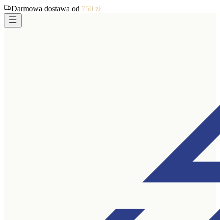
Darmowa dostawa od
750
zł