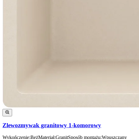
Zlewozmywak granitowy 1-komorowy
Wykończenie
:
Beż
Materiał
:
Granit
Sposób montażu
:
Wpuszczany