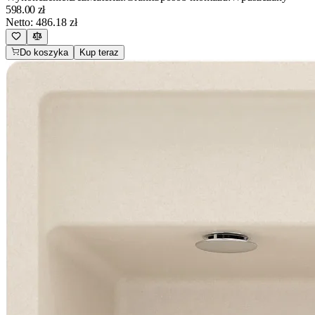
598.00
zł
Netto:
486.18
zł
Do koszyka
Kup teraz