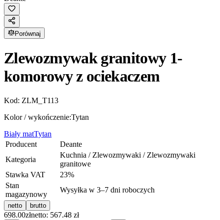
Porównaj
Zlewozmywak granitowy 1-
komorowy z ociekaczem
Kod:
ZLM_T113
Kolor / wykończenie:
Tytan
Biały mat
Tytan
Producent
Deante
Kuchnia / Zlewozmywaki / Zlewozmywaki
Kategoria
granitowe
Stawka VAT
23
%
Stan
Wysyłka w 3–7 dni roboczych
magazynowy
netto
brutto
698.00
zł
netto: 567.48 zł