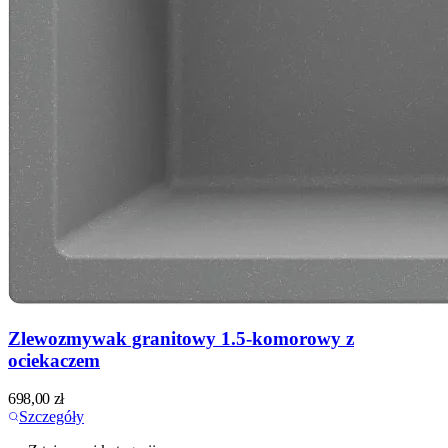
Zlewozmywak granitowy 1.5-komorowy z
ociekaczem
698,00
zł
Szczegóły