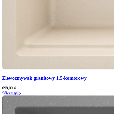
Zlewozmywak granitowy 1.5-komorowy
698,00
zł
Szczegóły