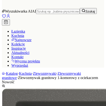
Wyszukiwarka AI
AI
Szukaj
Łazienka
Kuchnia
Najnowsze
Kolekcje
Inspiracje
Aktualności
Kontakt
Wycena projektu
Wyprzedaż
·
Katalog
·
Kuchnia
·
Zlewozmywaki
·
Zlewozmywaki
granitowe
·
Zlewozmywak granitowy 1-komorowy z ociekaczem
Nowość