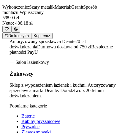
Wykończenie
:
Szary metalik
Materiał
:
Granit
Sposób
montażu
:
Wpuszczany
598.00
zł
Netto:
486.18
zł
Do koszyka
Kup teraz
Autoryzowany sprzedawca Deante
20 lat
doświadczenia
Darmowa dostawa od 750 zł
Bezpieczne
płatności PayU
— Salon łazienkowy
Żukowscy
Sklep z wyposażeniem łazienek i kuchni. Autoryzowany
sprzedawca marki Deante. Doradztwo z 20-letnim
doświadczeniem.
Popularne kategorie
Baterie
Kabiny prysznicowe
Prysznice
Zlewozmywaki