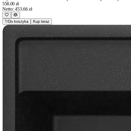
558.00
zł
Netto:
453.66
zł
Do koszyka
Kup teraz