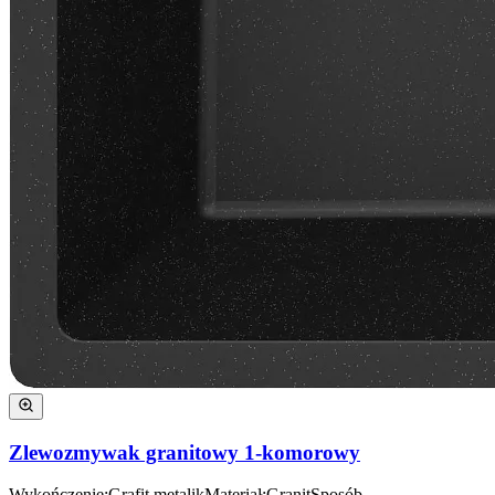
Zlewozmywak granitowy 1-komorowy
Wykończenie
:
Grafit metalik
Materiał
:
Granit
Sposób