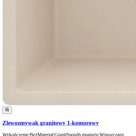
Zlewozmywak granitowy 1-komorowy
Wykończenie
:
Beż
Materiał
:
Granit
Sposób montażu
:
Wpuszczany