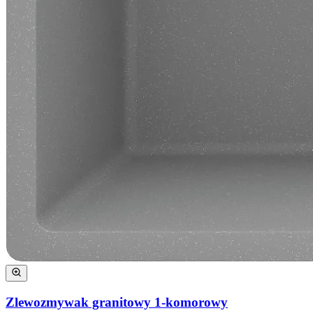
Zlewozmywak granitowy 1-komorowy