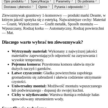
Opis produktu
Specyfikacja
Parametry
Do pobrania
Dostawa i płatności
Opinie
Pytania i odpowiedzi
Zlewozmywak granitowy 1-komorowy — produkt marki Deante, w
którym jakość spotyka się z estetyką. Najważniejsze cechy: Materiał
— Granit, Wykończenie — Grafit metalik, Sposób montażu —
Wpuszczany, Rodzaj korka — Automatyczny, Rodzaj powierzchni
— Mat.
Dlaczego warto wybrać ten zlewozmywak?
Wytrzymały materiał:
Wykonany z najwyższej jakości
materiałów zapewniających odporność na zarysowania i
wysokie temperatury.
Pojemna komora:
Przestronna komora ułatwia mycie
dużych naczyń i garnków.
Łatwe czyszczenie:
Gładka powierzchnia zapobiega
gromadzeniu się zabrudzeń i ułatwia codzienne utrzymanie
czystości.
Uniwersalny montaż:
Możliwość montażu wpuszczanego
lub podwieszanego - dopasuj do swojej kuchni.
Cichy w użytkowaniu:
Warstwa tłumiąca redukuje hałas
spowodowany strumieniem wody.