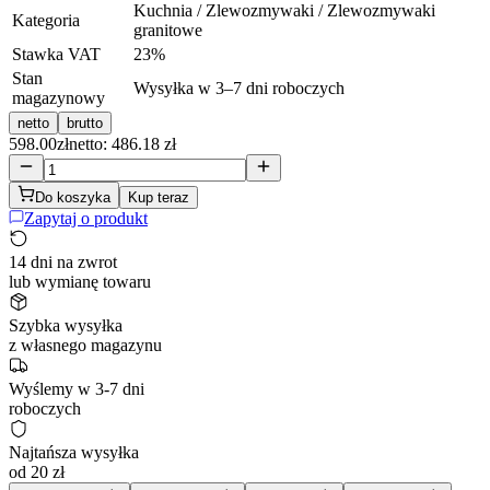
Kuchnia / Zlewozmywaki / Zlewozmywaki
Kategoria
granitowe
Stawka VAT
23
%
Stan
Wysyłka w 3–7 dni roboczych
magazynowy
netto
brutto
598.00
zł
netto: 486.18 zł
Do koszyka
Kup teraz
Zapytaj o produkt
14 dni na zwrot
lub wymianę towaru
Szybka wysyłka
z własnego magazynu
Wyślemy w 3-7 dni
roboczych
Najtańsza wysyłka
od 20 zł