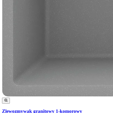
Zlewozmywak granitowy 1-komorowy