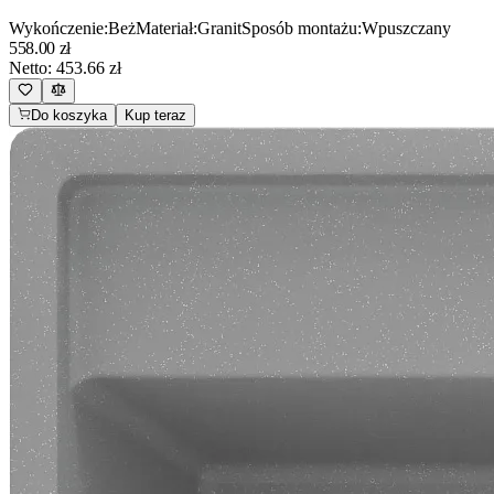
Wykończenie
:
Beż
Materiał
:
Granit
Sposób montażu
:
Wpuszczany
558.00
zł
Netto:
453.66
zł
Do koszyka
Kup teraz