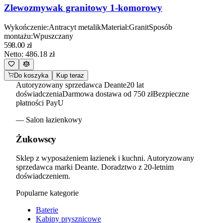
Zlewozmywak granitowy 1-komorowy
Wykończenie
:
Antracyt metalik
Materiał
:
Granit
Sposób
montażu
:
Wpuszczany
598.00
zł
Netto:
486.18
zł
Do koszyka
Kup teraz
Autoryzowany sprzedawca Deante
20 lat
doświadczenia
Darmowa dostawa od 750 zł
Bezpieczne
płatności PayU
— Salon łazienkowy
Żukowscy
Sklep z wyposażeniem łazienek i kuchni. Autoryzowany
sprzedawca marki Deante. Doradztwo z 20-letnim
doświadczeniem.
Popularne kategorie
Baterie
Kabiny prysznicowe