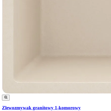
Zlewozmywak granitowy 1-komorowy