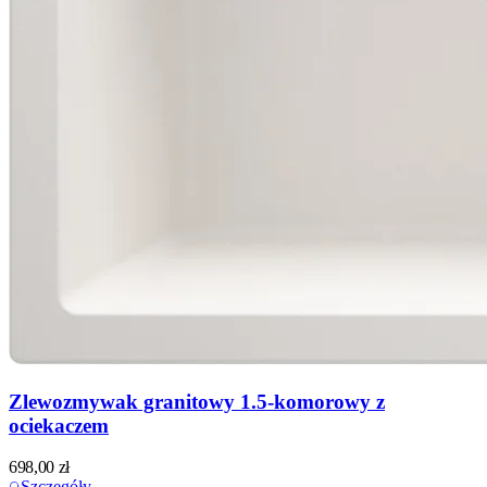
Zlewozmywak granitowy 1.5-komorowy z
ociekaczem
698,00
zł
Szczegóły