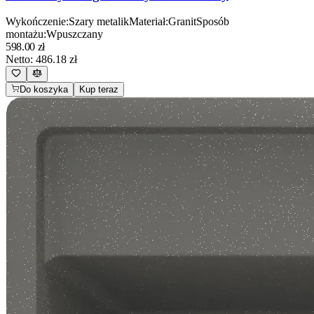
Wykończenie
:
Szary metalik
Materiał
:
Granit
Sposób
montażu
:
Wpuszczany
598.00
zł
Netto:
486.18
zł
Do koszyka
Kup teraz