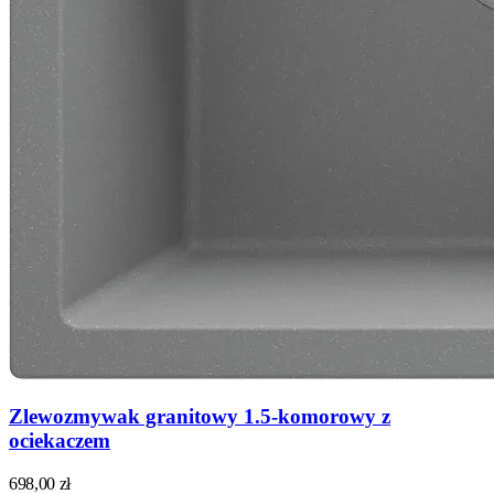
Zlewozmywak granitowy 1.5-komorowy z
ociekaczem
698,00
zł