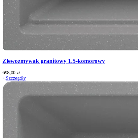
Zlewozmywak granitowy 1.5-komorowy
698,00
zł
Szczegóły