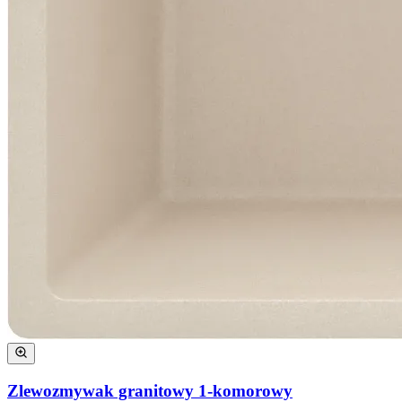
Zlewozmywak granitowy 1-komorowy