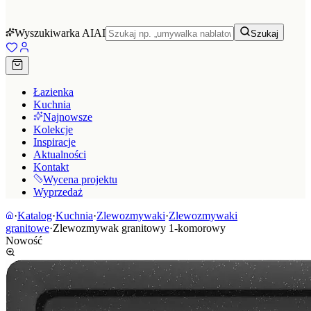
Wyszukiwarka AI
AI
Szukaj
Łazienka
Kuchnia
Najnowsze
Kolekcje
Inspiracje
Aktualności
Kontakt
Wycena projektu
Wyprzedaż
·
Katalog
·
Kuchnia
·
Zlewozmywaki
·
Zlewozmywaki
granitowe
·
Zlewozmywak granitowy 1-komorowy
Nowość