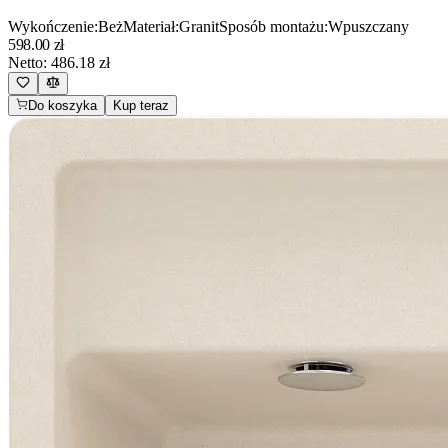
Wykończenie
:
Beż
Materiał
:
Granit
Sposób montażu
:
Wpuszczany
598.00
zł
Netto:
486.18
zł
Do koszyka
Kup teraz