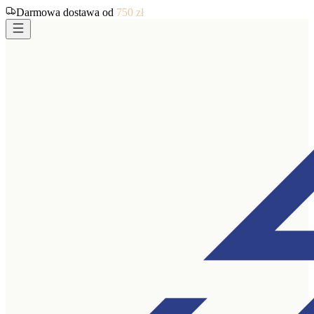
Darmowa dostawa od
750
zł