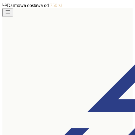
Darmowa dostawa od
750
zł