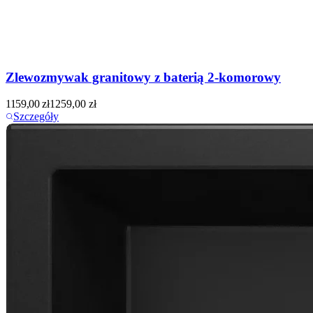
Zlewozmywak granitowy z baterią 2-komorowy
1159,00
zł
1259,00
zł
Szczegóły