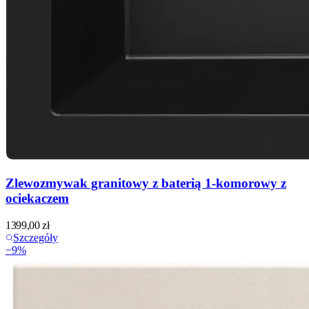
Zlewozmywak granitowy z baterią 1-komorowy z
ociekaczem
1399,00
zł
Szczegóły
−
9
%