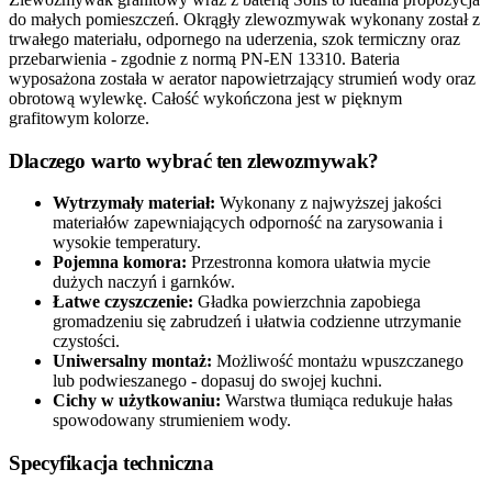
do małych pomieszczeń. Okrągły zlewozmywak wykonany został z
trwałego materiału, odpornego na uderzenia, szok termiczny oraz
przebarwienia - zgodnie z normą PN-EN 13310. Bateria
wyposażona została w aerator napowietrzający strumień wody oraz
obrotową wylewkę. Całość wykończona jest w pięknym
grafitowym kolorze.
Dlaczego warto wybrać ten zlewozmywak?
Wytrzymały materiał:
Wykonany z najwyższej jakości
materiałów zapewniających odporność na zarysowania i
wysokie temperatury.
Pojemna komora:
Przestronna komora ułatwia mycie
dużych naczyń i garnków.
Łatwe czyszczenie:
Gładka powierzchnia zapobiega
gromadzeniu się zabrudzeń i ułatwia codzienne utrzymanie
czystości.
Uniwersalny montaż:
Możliwość montażu wpuszczanego
lub podwieszanego - dopasuj do swojej kuchni.
Cichy w użytkowaniu:
Warstwa tłumiąca redukuje hałas
spowodowany strumieniem wody.
Specyfikacja techniczna