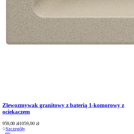
Zlewozmywak granitowy z baterią 1-komorowy z
ociekaczem
959,00
zł
1059,00
zł
Szczegóły