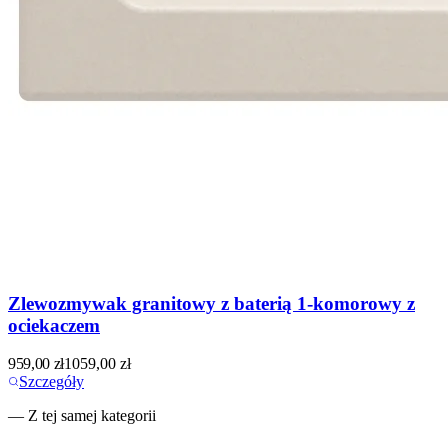
Zlewozmywak granitowy z baterią 1-komorowy z
ociekaczem
959,00
zł
1059,00
zł
Szczegóły
— Z tej samej kategorii