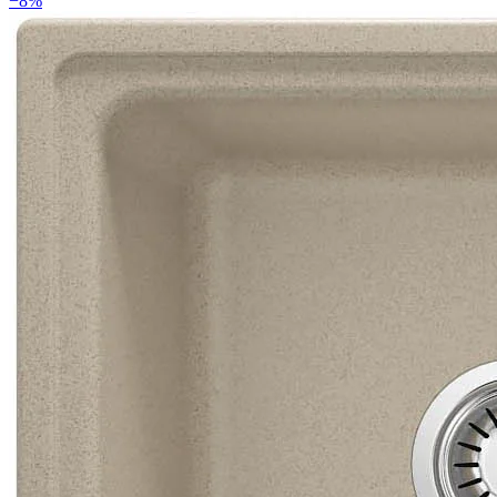
−
8
%