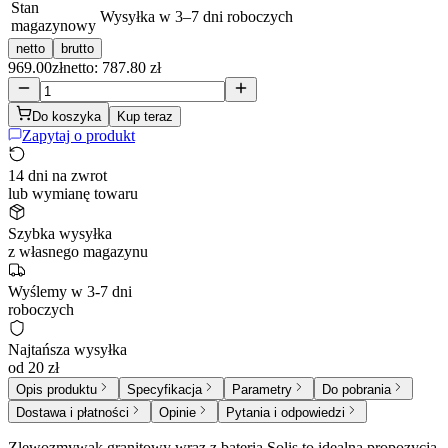
Stan
Wysyłka w 3–7 dni roboczych
magazynowy
netto
brutto
969.00
zł
netto: 787.80 zł
Do koszyka
Kup teraz
Zapytaj o produkt
14 dni na zwrot
lub wymianę towaru
Szybka wysyłka
z własnego magazynu
Wyślemy w 3-7 dni
roboczych
Najtańsza wysyłka
od 20 zł
Opis produktu
Specyfikacja
Parametry
Do pobrania
Dostawa i płatności
Opinie
Pytania i odpowiedzi
Zlewozmywak granitowy wraz z baterią Solis to idealna propozycja