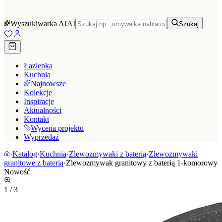
Wyszukiwarka AI
AI
Szukaj
Łazienka
Kuchnia
Najnowsze
Kolekcje
Inspiracje
Aktualności
Kontakt
Wycena projektu
Wyprzedaż
·
Katalog
·
Kuchnia
·
Zlewozmywaki z baterią
·
Zlewozmywaki
granitowe z baterią
·
Zlewozmywak granitowy z baterią 1-komorowy
Nowość
1
/
3