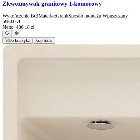
Zlewozmywak granitowy 1-komorowy
Wykończenie
:
Beż
Materiał
:
Granit
Sposób montażu
:
Wpuszczany
598.00
zł
Netto:
486.18
zł
Do koszyka
Kup teraz