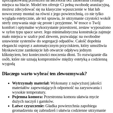
uporządkowaną przestrzeń na akcesoria bez zabierania cennego
miejsca na blacie. Model ten oferuje Ci pełną swobodę aranżacyjną,
możesz zdecydować się na klasyczne wpuszczenie w blat lub
nowoczesny montaż na równi z jego powierzchnią, co nie tylko
wygląda estetycznie, ale też sprawia, że utrzymanie czystości wokół
strefy zmywania staje się proste i przyjemne. W trosce o Twój
komfort i optymalne wykorzystanie przestrzeni, zestaw wyposażono
w syfon typu space saver. Jego minimalistyczna konstrukcja zajmuje
mało miejsca w szafce pod zlewem, pozwalając na swobodne
ustawienie systemów do segregacji odpadów. Całość dopełnia
elegancki osprzęt z automatycznym przyciskiem, który umożliwia
błyskawiczne zamknięcie lub otwarcie odpływu jednym
kliknięciem, bez konieczności moczenia dłoni. To rozwiązanie dla
osób, które nie uznają kompromisów między estetyką a codzienną
wygodą
Dlaczego warto wybrać ten zlewozmywak?
Wytrzymały materiał:
Wykonany z najwyższej jakości
materiałów zapewniających odporność na zarysowania i
wysokie temperatury.
Pojemna komora:
Przestronna komora ułatwia mycie
dużych naczyń i garnków.
Łatwe czyszczenie:
Gładka powierzchnia zapobiega
gromadzeniu się zabrudzeń i ułatwia codzienne utrzymanie