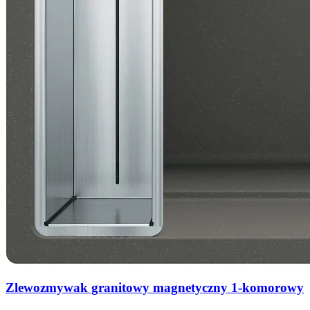
Zlewozmywak granitowy magnetyczny 1-komorowy