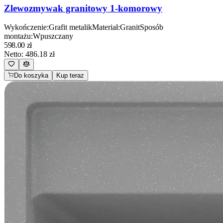
Zlewozmywak granitowy 1-komorowy
Wykończenie
:
Grafit metalik
Materiał
:
Granit
Sposób
montażu
:
Wpuszczany
598.00
zł
Netto:
486.18
zł
Do koszyka
Kup teraz