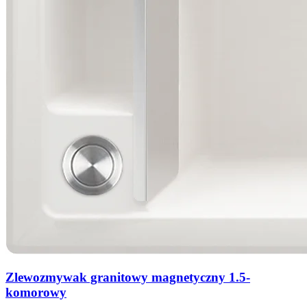
Zlewozmywak granitowy magnetyczny 1.5-
komorowy