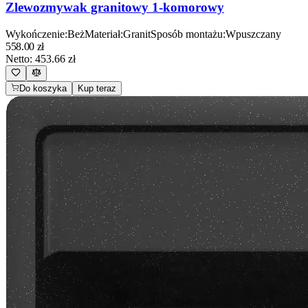
Zlewozmywak granitowy 1-komorowy
Wykończenie
:
Beż
Materiał
:
Granit
Sposób montażu
:
Wpuszczany
558.00
zł
Netto:
453.66
zł
Do koszyka
Kup teraz