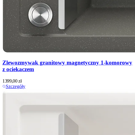
Zlewozmywak granitowy magnetyczny 1-komorowy
z ociekaczem
1399,00
zł
Szczegóły