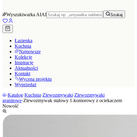
Wyszukiwarka AI
AI
Szukaj
Łazienka
Kuchnia
Najnowsze
Kolekcje
Inspiracje
Aktualności
Kontakt
Wycena projektu
Wyprzedaż
·
Katalog
·
Kuchnia
·
Zlewozmywaki
·
Zlewozmywaki
granitowe
·
Zlewozmywak stalowy 1-komorowy z ociekaczem
Nowość