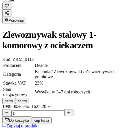
Porównaj
Zlewozmywak stalowy 1-
komorowy z ociekaczem
Kod:
ZRM_0113
Producent
Deante
Kuchnia / Zlewozmywaki / Zlewozmywaki
Kategoria
granitowe
Stawka VAT
23
%
Stan
Wysyłka w 3–7 dni roboczych
magazynowy
netto
brutto
1999.00
zł
netto: 1625.20 zł
Do koszyka
Kup teraz
Zapytaj o produkt