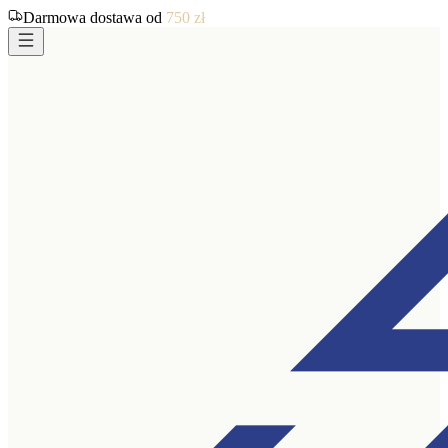
Darmowa dostawa od
750
zł