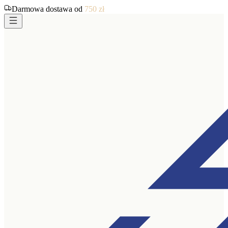
Darmowa dostawa od
750
zł