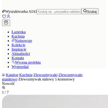
Wyszukiwarka AI
AI
Szukaj
Łazienka
Kuchnia
Najnowsze
Kolekcje
Inspiracje
Aktualności
Kontakt
Wycena projektu
Wyprzedaż
·
Katalog
·
Kuchnia
·
Zlewozmywaki
·
Zlewozmywaki
granitowe
·
Zlewozmywak stalowy 1-komorowy
Nowość
1
/
7