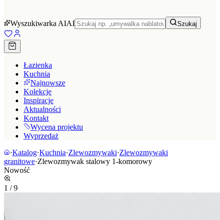
Wyszukiwarka AI
AI
Szukaj
Łazienka
Kuchnia
Najnowsze
Kolekcje
Inspiracje
Aktualności
Kontakt
Wycena projektu
Wyprzedaż
·
Katalog
·
Kuchnia
·
Zlewozmywaki
·
Zlewozmywaki
granitowe
·
Zlewozmywak stalowy 1-komorowy
Nowość
1
/
9