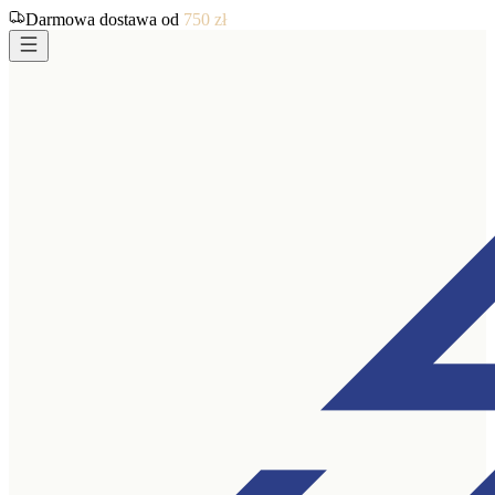
Darmowa dostawa od
750
zł