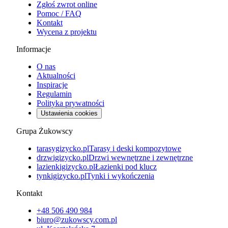
Zgłoś zwrot online
Pomoc / FAQ
Kontakt
Wycena z projektu
Informacje
O nas
Aktualności
Inspiracje
Regulamin
Polityka prywatności
Ustawienia cookies
Grupa Żukowscy
tarasygizycko.pl
Tarasy i deski kompozytowe
drzwigizycko.pl
Drzwi wewnętrzne i zewnętrzne
lazienkigizycko.pl
Łazienki pod klucz
tynkigizycko.pl
Tynki i wykończenia
Kontakt
+48 506 490 984
biuro@zukowscy.com.pl