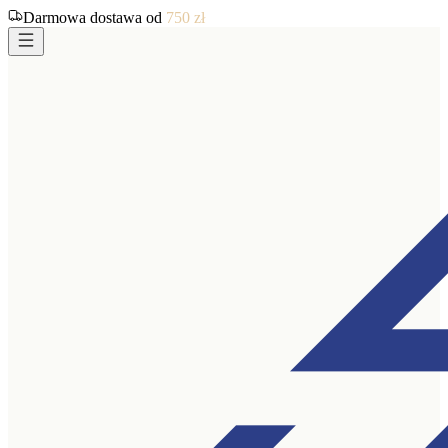
Darmowa dostawa od
750
zł