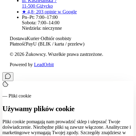
ul.
Kasztelańska 7
11-500
Giżycko
★
4,8
·
203
opinie w Google
Pn–Pt: 7:00–17:00
Sobota: 7:00–14:00
Niedziela: nieczynne
Dostawa
Kurier
·
Odbiór osobisty
Płatność
PayU (BLIK / karta / przelew)
©
2026
Żukowscy
. Wszelkie prawa zastrzeżone.
Powered by
LeadOrbit
— Pliki cookie
Używamy plików cookie
Pliki cookie pomagają nam prowadzić sklep i ulepszać Twoje
doświadczenie. Niezbędne pliki są zawsze włączone. Analityczne i
marketingowe wymagają Twojej zgody. Szczegóły znajdziesz w