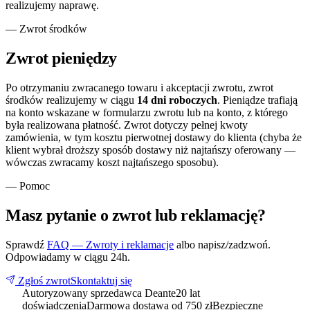
realizujemy naprawę.
— Zwrot środków
Zwrot pieniędzy
Po otrzymaniu zwracanego towaru i akceptacji zwrotu, zwrot
środków realizujemy w ciągu
14 dni roboczych
. Pieniądze trafiają
na konto wskazane w formularzu zwrotu lub na konto, z którego
była realizowana płatność. Zwrot dotyczy pełnej kwoty
zamówienia, w tym kosztu pierwotnej dostawy do klienta (chyba że
klient wybrał droższy sposób dostawy niż najtańszy oferowany —
wówczas zwracamy koszt najtańszego sposobu).
— Pomoc
Masz pytanie o zwrot lub reklamację?
Sprawdź
FAQ — Zwroty i reklamacje
albo napisz/zadzwoń.
Odpowiadamy w ciągu 24h.
Zgłoś zwrot
Skontaktuj się
Autoryzowany sprzedawca Deante
20 lat
doświadczenia
Darmowa dostawa od 750 zł
Bezpieczne