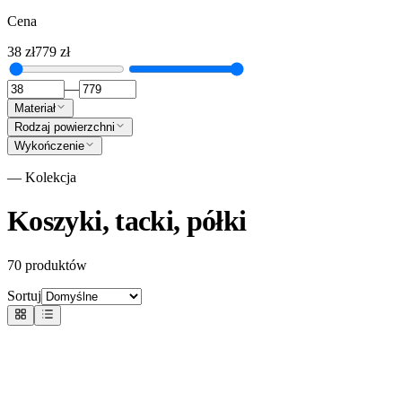
Cena
38
zł
779
zł
—
Materiał
Rodzaj powierzchni
Wykończenie
— Kolekcja
Koszyki, tacki, półki
70
produktów
Sortuj