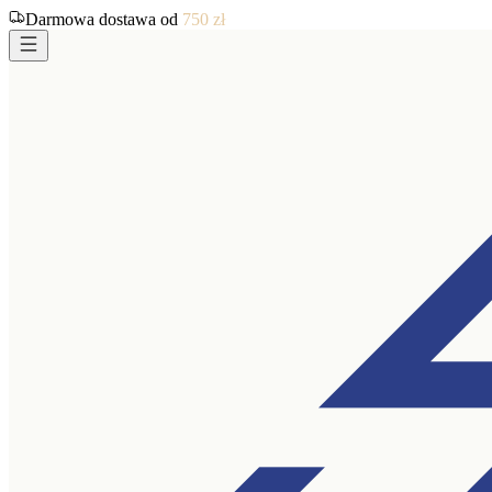
Darmowa dostawa od
750
zł