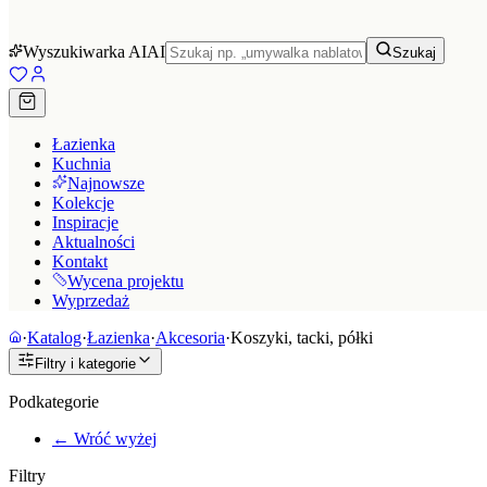
Wyszukiwarka AI
AI
Szukaj
Łazienka
Kuchnia
Najnowsze
Kolekcje
Inspiracje
Aktualności
Kontakt
Wycena projektu
Wyprzedaż
·
Katalog
·
Łazienka
·
Akcesoria
·
Koszyki, tacki, półki
Filtry i kategorie
Podkategorie
← Wróć wyżej
Filtry