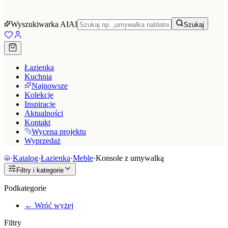
Wyszukiwarka AI
AI
Szukaj
Łazienka
Kuchnia
Najnowsze
Kolekcje
Inspiracje
Aktualności
Kontakt
Wycena projektu
Wyprzedaż
·
Katalog
·
Łazienka
·
Meble
·
Konsole z umywalką
Filtry i kategorie
Podkategorie
← Wróć wyżej
Filtry