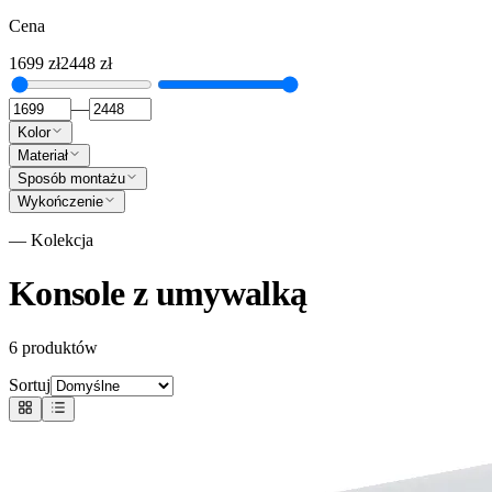
Cena
1699
zł
2448
zł
—
Kolor
Materiał
Sposób montażu
Wykończenie
— Kolekcja
Konsole z umywalką
6
produktów
Sortuj