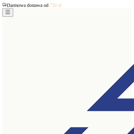
Darmowa dostawa od
750
zł