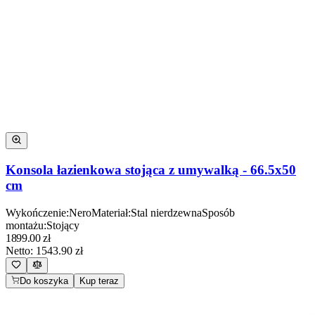
Konsola łazienkowa stojąca z umywalką - 66.5x50
cm
Wykończenie
:
Nero
Materiał
:
Stal nierdzewna
Sposób
montażu
:
Stojący
1899.00
zł
Netto:
1543.90
zł
Do koszyka
Kup teraz