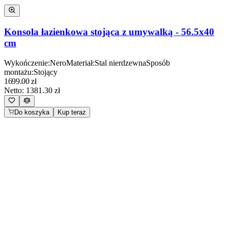
Konsola łazienkowa stojąca z umywalką - 56.5x40
cm
Wykończenie
:
Nero
Materiał
:
Stal nierdzewna
Sposób
montażu
:
Stojący
1699.00
zł
Netto:
1381.30
zł
Do koszyka
Kup teraz