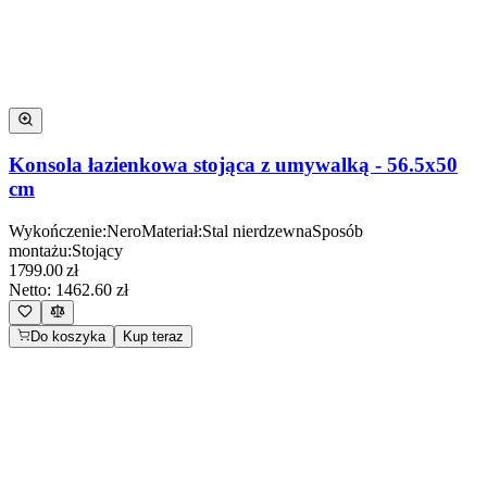
Konsola łazienkowa stojąca z umywalką - 56.5x50
cm
Wykończenie
:
Nero
Materiał
:
Stal nierdzewna
Sposób
montażu
:
Stojący
1799.00
zł
Netto:
1462.60
zł
Do koszyka
Kup teraz