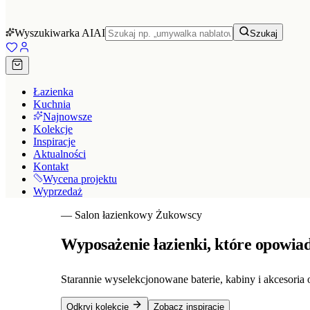
Wyszukiwarka AI
AI
Szukaj
Łazienka
Kuchnia
Najnowsze
Kolekcje
Inspiracje
Aktualności
Kontakt
Wycena projektu
Wyprzedaż
— Salon łazienkowy Żukowscy
Wyposażenie
łazienki,
które
opowia
Starannie wyselekcjonowane baterie, kabiny i akcesori
Odkryj kolekcję
Zobacz inspiracje