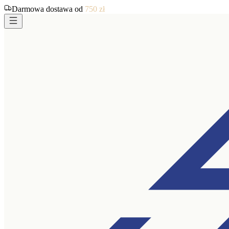
Darmowa dostawa od
750
zł